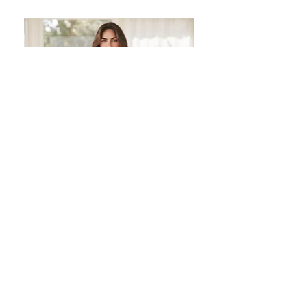
Robe bohème avec liseret en
broderie anglaise