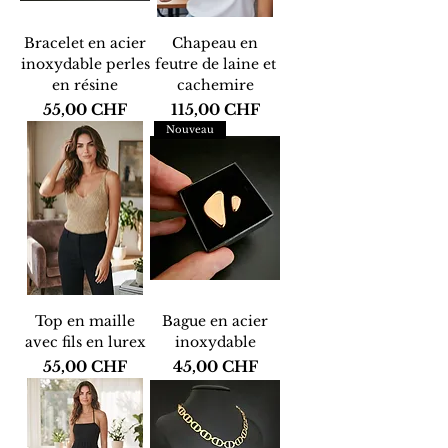
Bracelet en acier
Chapeau en
inoxydable perles
feutre de laine et
en résine
cachemire
Prix
Prix
55,00 CHF
115,00 CHF
Nouveau
Top en maille
Bague en acier
avec fils en lurex
inoxydable
Prix
Prix
55,00 CHF
45,00 CHF