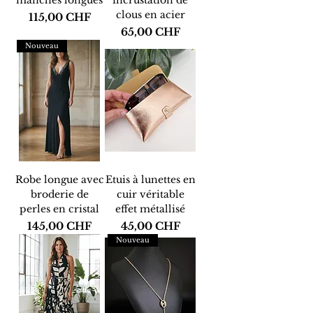
manches longues
incrustation de
clous en acier
Prix
115,00 CHF
Prix
65,00 CHF
Nouveau
Robe longue avec
Etuis à lunettes en
broderie de
cuir véritable
perles en cristal
effet métallisé
Prix
Prix
145,00 CHF
45,00 CHF
Nouveau