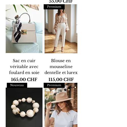
Prix
55,00 CHF
Premium
Sac en cuir
Blouse en
véritable avec
mousseline
foulard en soie
dentelle et lurex
Prix
Prix
165,00 CHF
115,00 CHF
Nouveau
Premium