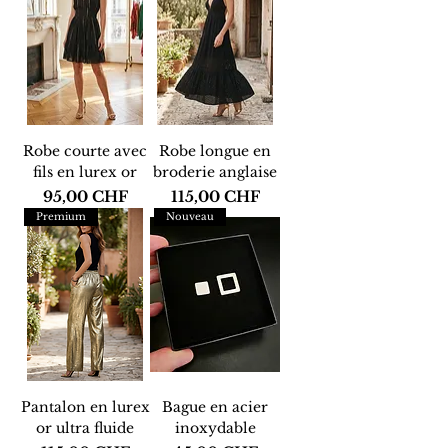
Robe courte avec
Robe longue en
fils en lurex or
broderie anglaise
Prix
Prix
95,00 CHF
115,00 CHF
Premium
Nouveau
Pantalon en lurex
Bague en acier
or ultra fluide
inoxydable