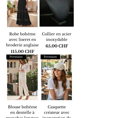
Robe bohème
Collier en acier
avec liseret en
inoxydable
broderie anglaise
Prix
65,00 CHF
Prix
115,00 CHF
Premium
Premium
Blouse bohème
Casquette
en dentelle à
créateur avec