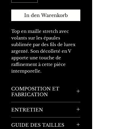
In den Warenkorb
Top en maille stretch avec
volants sur les épaules
sublimée par des fils de lurex
argenté. Son décolleté en V
apporte une touche de
raffinement à cette pièce
intemporelle.
COMPOSITION ET
FABRICATION
Fabriqué en Italie
ENTRETIEN
55% Modal
Se référer aux indications
GUIDE DES TAILLES
45% Acrylique
figurant sur l'étiquette du