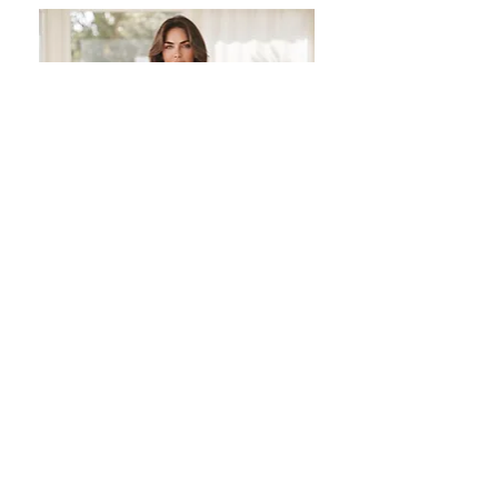
Robe bohème avec liseret en
broderie anglaise