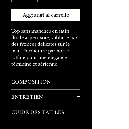
Aggiungi al carrello
Top sans manches en satin
fluide aspect soie, sublimé par
des fronces délicates sur le
haut. Fermeture par nœud
raffiné pour une élégance
féminine et aérienne.
COMPOSITION
100% Polyester
ENTRETIEN
Se référer aux indications
GUIDE DES TAILLES
figurant sur l'étiquette du
produit.
La taille unique peut