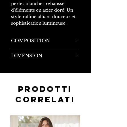
perles blanches rehaussé
d'éléments en acier doré. Un
style raffiné alliant douceur et
sophistication lumineuse.
COMPOSITION
40% Acier
DIMENSION
60% Perles
Longueur : 103cm
Largeur : 1,5cm
Prodotti
correlati