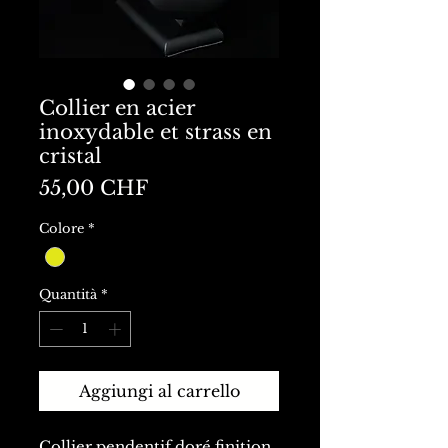
Collier en acier
inoxydable et strass en
cristal
Prezzo
55,00 CHF
Colore
*
Quantità
*
Aggiungi al carrello
Collier pendentif doré finition