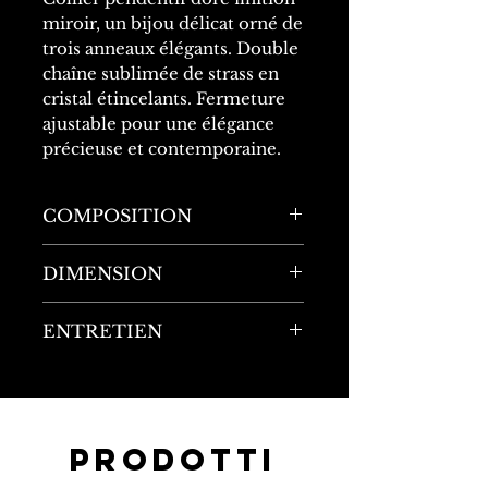
miroir, un bijou délicat orné de
trois anneaux élégants. Double
chaîne sublimée de strass en
cristal étincelants. Fermeture
ajustable pour une élégance
précieuse et contemporaine.
COMPOSITION
90% Acier inoxydable
DIMENSION
10% Cristal
Longueur : 55cm
ENTRETIEN
Largeur : 1cm
Matériau ultra-résistant : ne
rouille pas, ne noircit pas,
résiste à la chaleur, à l'eau, à
la transpiration, à la
Prodotti
corrosion et aux chocs.