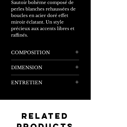
Sautoir bohème composé de
perles blanches rehaussées de
boucles en acier doré effet
miroir éclatant. Un style
précieux aux accents libres et
raffinés.
COMPOSITION
40% Acier inoxydable
DIMENSION
60% Perles
Longueur : 95cm
ENTRETIEN
Largeur : 3cm
Matériau ultra-résistant : ne
rouille pas, ne noircit pas,
résiste à la chaleur, à l'eau, à
la transpiration, à la
Related
corrosion et aux chocs.
Products