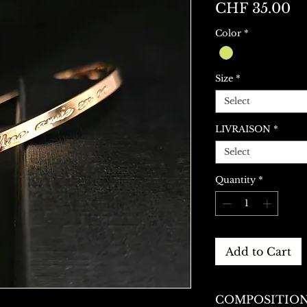
Pr
CHF 35.00
Color
*
Size
*
Select
LIVRAISON
*
Select
Quantity
*
Add to Cart
COMPOSITIO