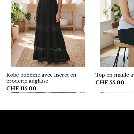
Robe bohème avec liseret en
Top en maille av
broderie anglaise
Price
CHF 55.00
Price
CHF 115.00
New
Premium
New