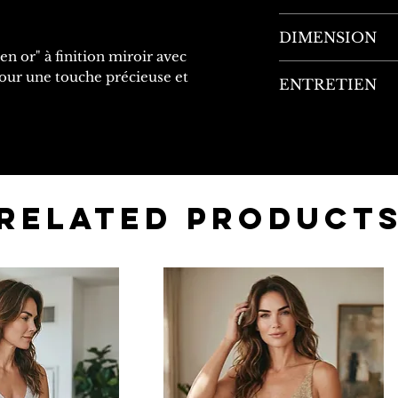
100% Acier in
DIMENSION
n or" à finition miroir avec
Circonférenc
pour une touche précieuse et
ENTRETIEN
Largeur : 0,
Matériau ultra-ré
noircit pas, résis
transpiration, à 
Hypoallergénique
ne nécessite auc
Related Product
dure dans le te