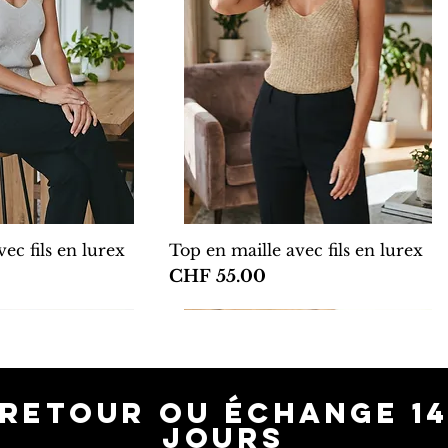
ec fils en lurex
Top en maille avec fils en lurex
Price
CHF 55.00
New
RETOUR OU éCHANGE 1
JOURS