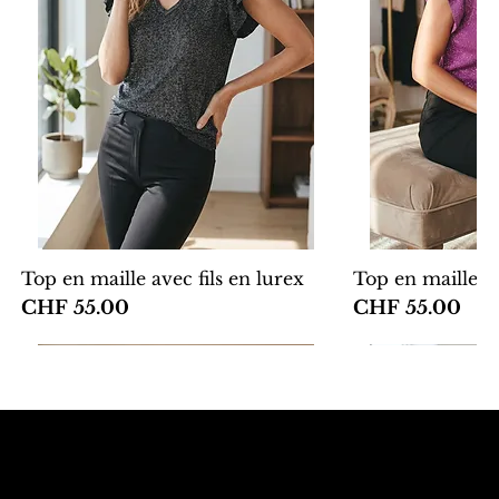
Top en maille avec fils en lurex
Top en maille av
Price
Price
CHF 55.00
CHF 55.00
Premium
Premium
4