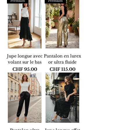
Premium
Premium
Jupe longue avec
Pantalon en lurex
volant sur le bas
or ultra fluide
Price
Price
CHF 95.00
CHF 115.00