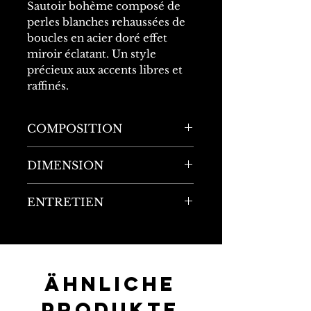
Sautoir bohème composé de
perles blanches rehaussées de
boucles en acier doré effet
miroir éclatant. Un style
précieux aux accents libres et
raffinés.
COMPOSITION
40% Acier inoxydable
DIMENSION
60% Perles
Longueur : 95cm
ENTRETIEN
Largeur : 3cm
Matériau ultra-résistant : ne
rouille pas, ne noircit pas,
résiste à la chaleur, à l'eau, à
la transpiration, à la
Ähnliche
corrosion et aux chocs.
Produkte