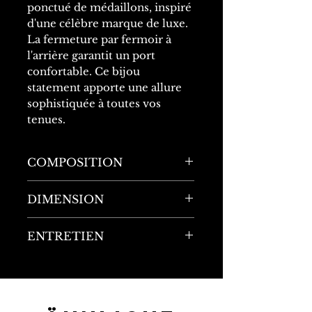
ponctué de médaillons, inspiré
d'une célèbre marque de luxe.
La fermeture par fermoir à
l'arrière garantit un port
confortable. Ce bijou
statement apporte une allure
sophistiquée à toutes vos
tenues.
COMPOSITION
100% Acier inoxydable
DIMENSION
Longueur : 37cm
ENTRETIEN
Largeur : 1cm
Matériau ultra-résistant : ne
rouille pas, ne noircit pas,
résiste à la chaleur, à l'eau, à