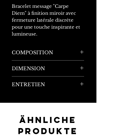
Bracelet message "Carpe
Diem" à finition miroir avec
fermeture latérale discrète
pour une touche inspirante et
lumineuse.
COMPOSITION
100% Acier inoxydable
DIMENSION
Circonférence : 19cm
ENTRETIEN
Largeur : 0,5cm
Matériau ultra-résistant : ne
rouille pas, ne noircit pas,
résiste à la chaleur, à l'eau, à
la transpiration, à la
Ähnliche
corrosion et aux chocs.
Produkte
Hypoallergénique, il