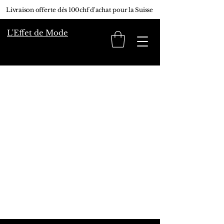
Livraison offerte dès 100chf d'achat pour la Suisse
L'Effet de Mode
Aucun article ici pour
le moment
En attendant, vous pouvez choisir
une autre catégorie pour
continuer vos achats.