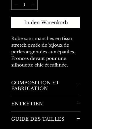
In den Warenkorb
Robe sans manches en tissu
stretch ornée de bijoux de
perles argentées aux épaules.
Fronces devant pour une
silhouette chic et raffinée.
COMPOSITION ET
FABRICATION
Marque : L'Effet de Mode
ENTRETIEN
Fabriqué en Italie
Se référer aux indications
GUIDE DES TAILLES
57% Viscose
figurant sur l'étiquette du
32% Polyamide
produit.